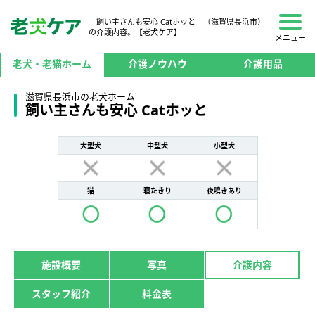
「飼い主さんも安心 Catホッと」（滋賀県長浜市）
の介護内容。【老犬ケア】
メニュー
老犬・老猫ホーム
介護ノウハウ
介護用品
滋賀県長浜市の老犬ホーム
飼い主さんも安心 Catホッと
大型犬
中型犬
小型犬
猫
寝たきり
夜鳴きあり
施設概要
写真
介護内容
スタッフ紹介
料金表