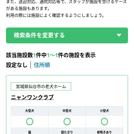
また、送迎対応、通院対応等で、スタッフが施設を空けるケース
がある施設もあります。
利用の際には施設によく確認するようにしましょう。
検索条件を変更する
該当施設数
1
件中
1～1
件の施設を表示
設定なし
住所順
宮城県仙台市の老犬ホーム
ニャンワンクラブ
大型犬
中型犬
小型犬
猫
寝たきり
夜鳴きあり