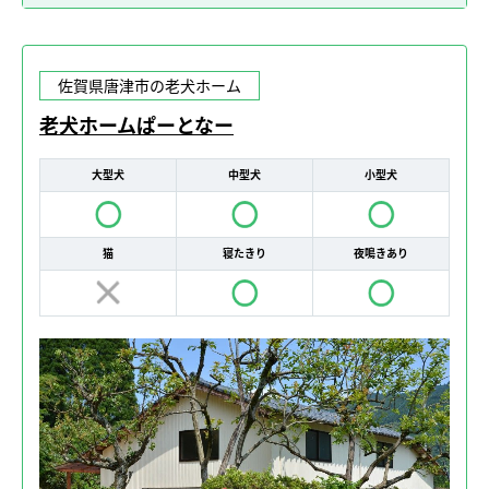
佐賀県唐津市の老犬ホーム
老犬ホームぱーとなー
大型犬
中型犬
小型犬
猫
寝たきり
夜鳴きあり