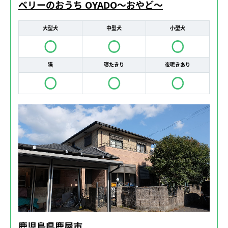
ベリーのおうち OYADO～おやど～
大型犬
中型犬
小型犬
猫
寝たきり
夜鳴きあり
鹿児島県鹿屋市