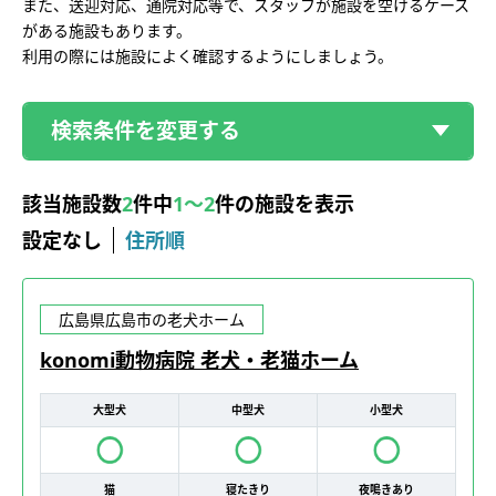
また、送迎対応、通院対応等で、スタッフが施設を空けるケース
がある施設もあります。
利用の際には施設によく確認するようにしましょう。
検索条件を変更する
該当施設数
2
件中
1～2
件の施設を表示
設定なし
住所順
広島県広島市の老犬ホーム
konomi動物病院 老犬・老猫ホーム
大型犬
中型犬
小型犬
猫
寝たきり
夜鳴きあり