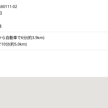
111-02
日
日
良
自動車で6分(約3.9km)
0分(約5.0km)