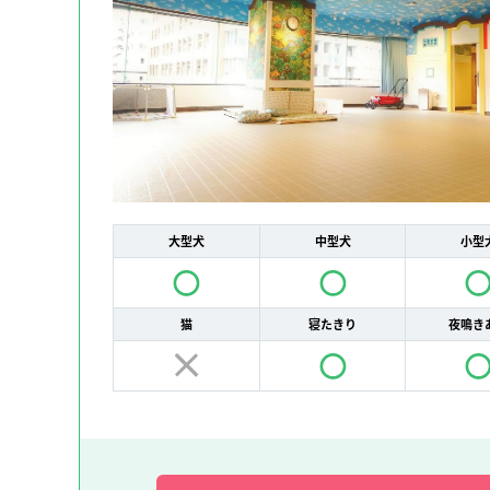
大型犬
中型犬
小型
猫
寝たきり
夜鳴き