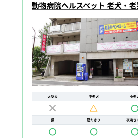
動物病院ヘルスペット 老犬・老
大型犬
中型犬
小型
猫
寝たきり
夜鳴き