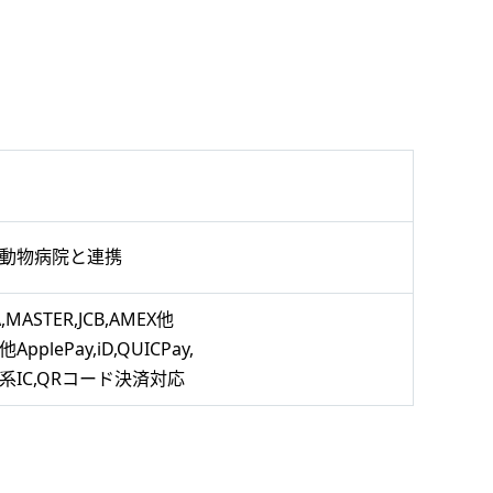
動物病院と連携
A,MASTER,JCB,AMEX他
ApplePay,iD,QUICPay,
系IC,QRコード決済対応