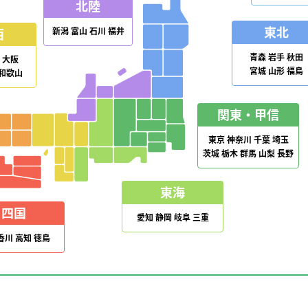
北陸
東北
新潟
富山
石川
福井
西
青森
岩手
秋田
大阪
宮城
山形
福島
和歌山
関東・甲信
東京
神奈川
千葉
埼玉
茨城
栃木
群馬
山梨
長野
東海
四国
愛知
静岡
岐阜
三重
香川
高知
徳島