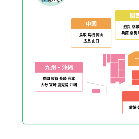
関
中国
滋賀
京都
兵庫
奈良
鳥取
島根
岡山
広島
山口
九州・沖縄
福岡
佐賀
長崎
熊本
大分
宮崎
鹿児島
沖縄
愛媛