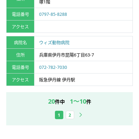
塚1階
電話番号
0797‐85‐8288
アクセス
病院名
ウィズ動物病院
住所
兵庫県伊丹市昆陽6丁目63-7
電話番号
072-782-7030
アクセス
阪急伊丹線 伊丹駅
20
1～10
件中
件
次へ
1
2