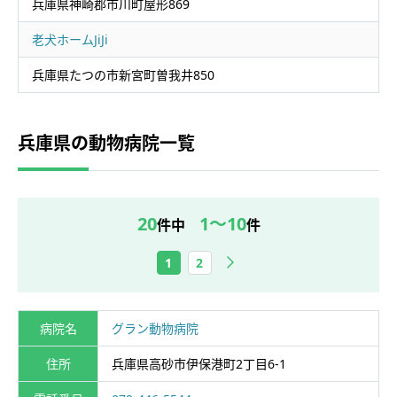
兵庫県神崎郡市川町屋形869
老犬ホームJiJi
兵庫県たつの市新宮町曽我井850
兵庫県の動物病院一覧
20
1～10
件中
件
次へ
1
2
病院名
グラン動物病院
住所
兵庫県高砂市伊保港町2丁目6-1