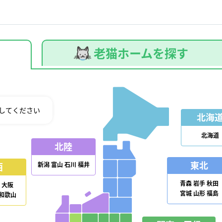
老猫ホームを探す
してください
北海
北海道
北陸
東北
新潟
富山
石川
福井
西
青森
岩手
秋田
大阪
宮城
山形
福島
和歌山