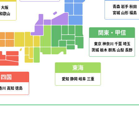
青森
岩手
秋田
大阪
宮城
山形
福島
和歌山
関東・甲信
東京
神奈川
千葉
埼玉
茨城
栃木
群馬
山梨
長野
東海
四国
愛知
静岡
岐阜
三重
香川
高知
徳島