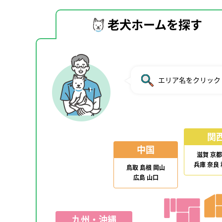
老犬ホームを探す
エリア名をクリック
関
中国
滋賀
京都
兵庫
奈良
鳥取
島根
岡山
広島
山口
九州・沖縄