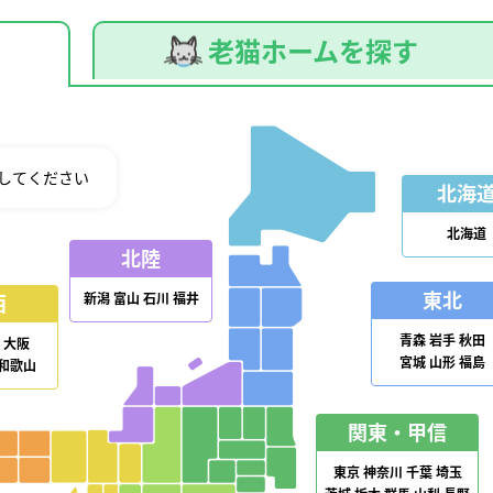
老猫ホームを探す
してください
北海
北海道
北陸
東北
新潟
富山
石川
福井
西
青森
岩手
秋田
大阪
宮城
山形
福島
和歌山
関東・甲信
東京
神奈川
千葉
埼玉